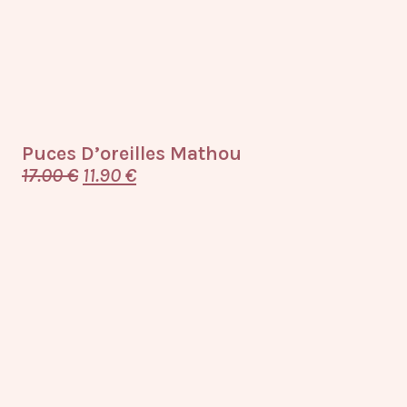
Puces D’oreilles Mathou
17.00
€
11.90
€