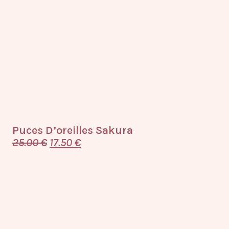
Puces D’oreilles Sakura
25.00
€
17.50
€