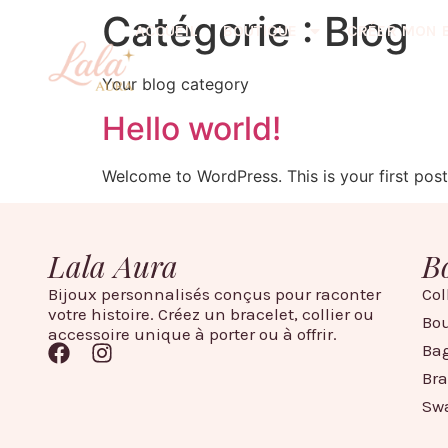
Catégorie :
Blog
ACCUEIL
BOUTIQUE
CRÉER MON 
Your blog category
Hello world!
Welcome to WordPress. This is your first post. 
Lala Aura
B
Bijoux personnalisés conçus pour raconter
Col
votre histoire. Créez un bracelet, collier ou
Bou
accessoire unique à porter ou à offrir.
Ba
Bra
Sw