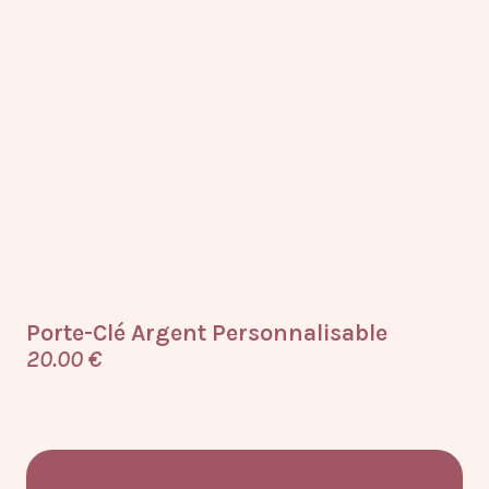
Porte-Clé Argent Personnalisable
Ph
20.00
€
20