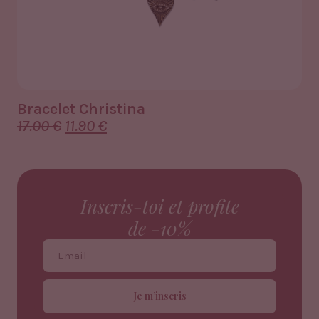
Bracelet Christina
Br
17.00
€
11.90
€
22
Inscris-toi et profite
de -10%
Je m’inscris