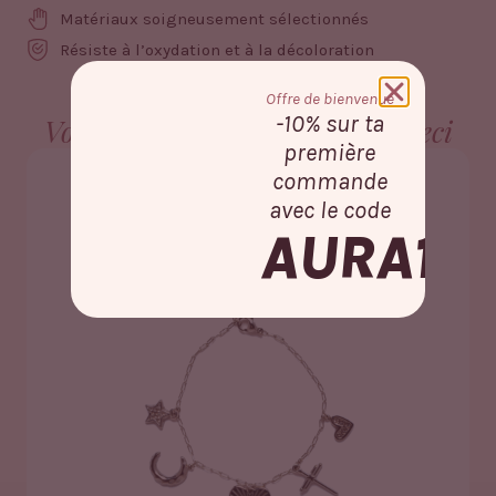
Matériaux soigneusement sélectionnés
Résiste à l’oxydation et à la décoloration
Offre de bienvenue
-10% sur ta
Vous aimerez aussi peut-être ceci
première
commande
avec le code
AURA10