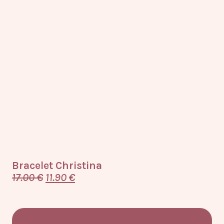
Bracelet Christina
Br
17.00
€
11.90
€
22