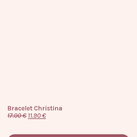
Bracelet Christina
Br
17.00
€
11.90
€
22