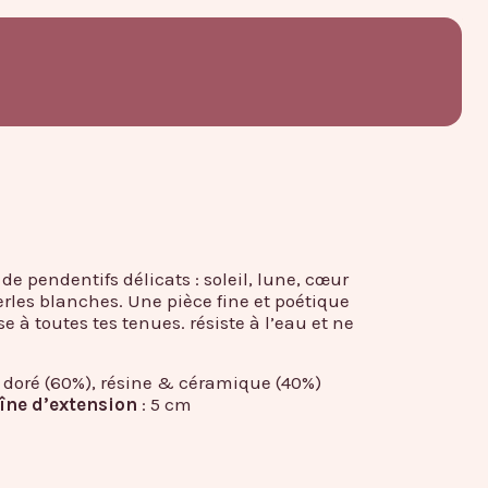
de pendentifs délicats : soleil, lune, cœur
erles blanches. Une pièce fine et poétique
à toutes tes tenues. résiste à l’eau et ne
e doré (60%), résine & céramique (40%)
îne d’extension
: 5 cm