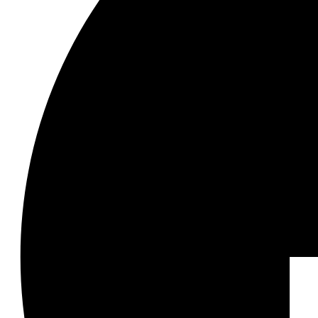
Colliers
Boucles d’oreilles
Bagues
Bracelets