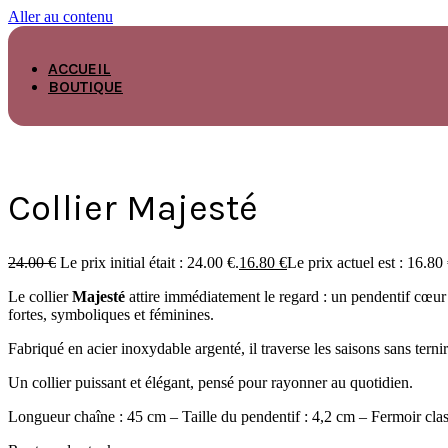
Aller au contenu
ACCUEIL
BOUTIQUE
Collier Majesté
24.00
€
Le prix initial était : 24.00 €.
16.80
€
Le prix actuel est : 16.80 
Le collier
Majesté
attire immédiatement le regard : un pendentif cœur 
fortes, symboliques et féminines.
Fabriqué en acier inoxydable argenté, il traverse les saisons sans tern
Un collier puissant et élégant, pensé pour rayonner au quotidien.
Longueur chaîne : 45 cm – Taille du pendentif : 4,2 cm – Fermoir cla