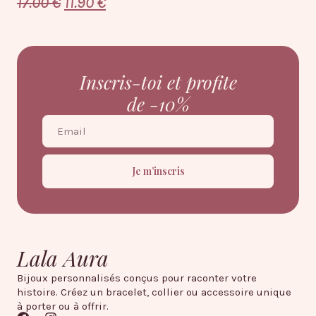
17.00
€
11.90
€
22
Inscris-toi et profite
de -10%
Je m’inscris
Lala Aura
Bijoux personnalisés conçus pour raconter votre
histoire. Créez un bracelet, collier ou accessoire unique
à porter ou à offrir.