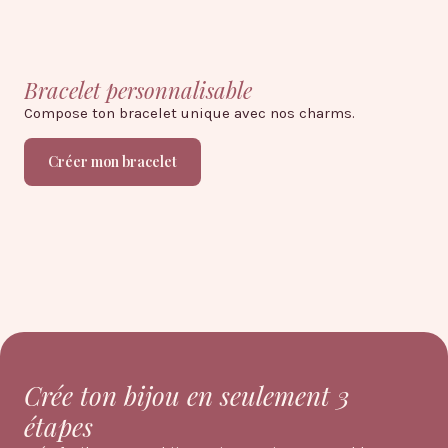
Bracelet personnalisable
Co
Compose ton bracelet unique avec nos charms.
Cré
Créer mon bracelet
Crée ton bijou en seulement 3
étapes